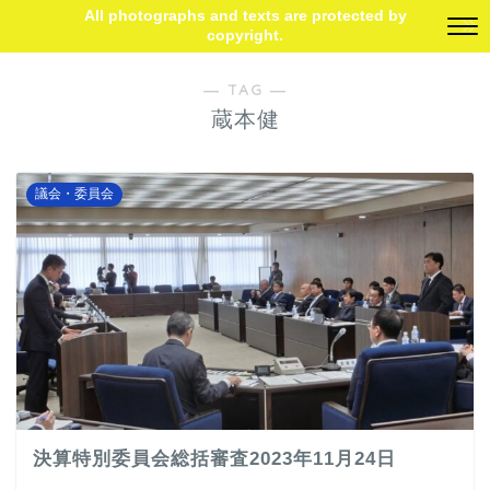
All photographs and texts are protected by
copyright.
― TAG ―
蔵本健
議会・委員会
決算特別委員会総括審査2023年11月24日